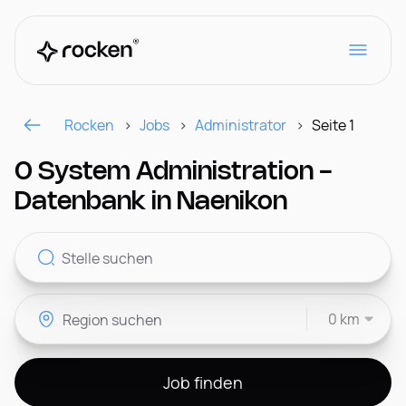
Rocken
Jobs
Administrator
Seite 1
Für Arbeitgeber
0 System Administration -
Datenbank in Naenikon
Kontakt
0 km
CH
Job finden