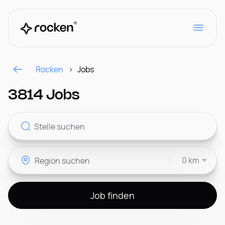
Rocken
Jobs
Für Arbeitgeber
3814 Jobs
Kontakt
0 km
CH
Job finden