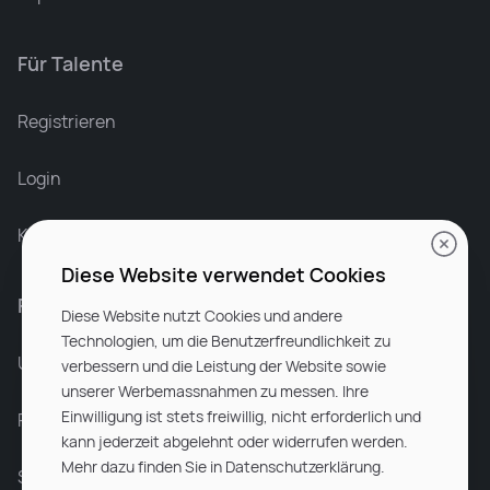
Für Talente
Leonard Ramin
Recruiter at Rocken
Registrieren
Login
Karriere bei Rocken
Diese Website verwendet Cookies
Für Unternehmen
Diese Website nutzt Cookies und andere
Technologien, um die Benutzerfreundlichkeit zu
Unsere Dienstleistungen
verbessern und die Leistung der Website sowie
unserer Werbemassnahmen zu messen. Ihre
Einwilligung ist stets freiwillig, nicht erforderlich und
Partnerunternehmen
kann jederzeit abgelehnt oder widerrufen werden.
Mehr dazu finden Sie in Datenschutzerklärung.
Sitemap