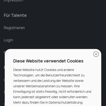
Impressum
Für Talente
Leonard Ramin
Recruiter at Rocken
Registrieren
Login
Karriere bei Rocken
Diese Website verwendet Cookies
Für Unternehmen
Diese Website nutzt Cookies und andere
Technologien, um die Benutzerfreundlichkeit zu
Unsere Dienstleistungen
verbessern und die Leistung der Website sowie
unserer Werbemassnahmen zu messen. Ihre
Einwilligung ist stets freiwillig, nicht erforderlich und
Partnerunternehmen
kann jederzeit abgelehnt oder widerrufen werden.
Mehr dazu finden Sie in Datenschutzerklärung.
Sitemap