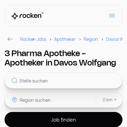
Rocken
Jobs
Apotheker
Region
Davos Wo
Für Arbeitgeber
3 Pharma Apotheke -
Apotheker in Davos Wolfgang
Kontakt
0 km
CH
Job finden