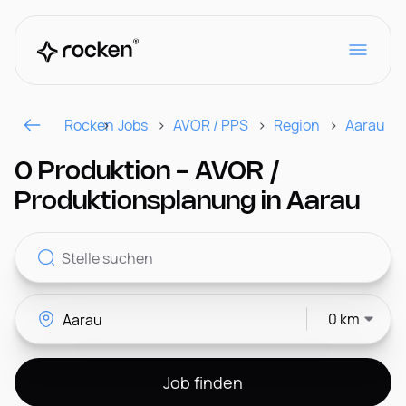
Rocken
Jobs
AVOR / PPS
Region
Aarau
Für Arbeitgeber
0 Produktion - AVOR /
Produktionsplanung in Aarau
Kontakt
0 km
CH
Job finden