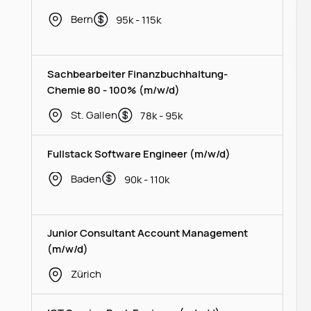
Bern
95k - 115k
Sachbearbeiter Finanzbuchhaltung-
Chemie 80 - 100% (m/w/d)
St. Gallen
78k - 95k
Fullstack Software Engineer (m/w/d)
Baden
90k - 110k
Junior Consultant Account Management
(m/w/d)
Zürich