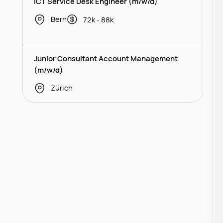
ICT Service Desk Engineer (m/w/d)
Bern
72k - 88k
Junior Consultant Account Management
(m/w/d)
Zürich