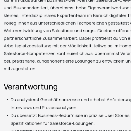
klarem Fokus auf den Business-Mehrwert der Salesforce-CRM-L
und lösungsorientiert, übernimmst hohe Eigenverantwortung u
kleines, interdisziplinäres Expertenteam im Bereich digitaler
Kolleg:innen aus unterschiedlichen Fachbereichen gestaltest 
Weiterentwicklung von Salesforce und sorgst für einen offen
partnerschaftliche Zusammenarbeit. Dabei profitierst du von 
Arbeitsplatzgestaltung mit der Möglichkeit, teilweise im Home
Salesforce-Kompetenzen kontinuierlich aus, übernimmst Veran
bei, praxisnahe, kundenorientierte Lösungen zu entwickeln und
mitzugestalten.
Verantwortung
Du analysierst Geschäftsprozesse und erhebst Anforderun
Interviews und Prozessanalysen.
Du übersetzt Business-Bedürfnisse in präzise User Stories
Spezifikationen für Salesforce-Lösungen.
Du berätst Fachbereiche und arbeitest eng mit Product Own