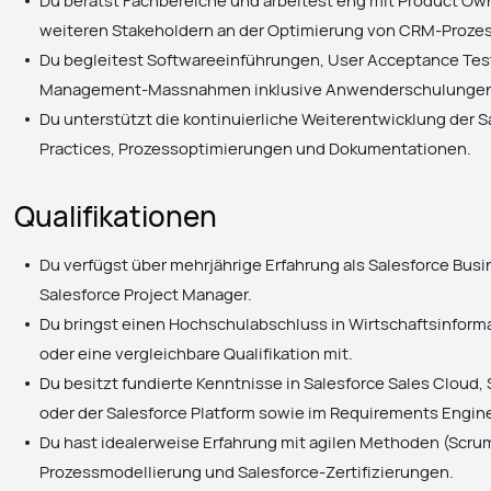
weiteren Stakeholdern an der Optimierung von CRM-Proz
Du begleitest Softwareeinführungen, User Acceptance Tes
Management-Massnahmen inklusive Anwenderschulunge
Du unterstützt die kontinuierliche Weiterentwicklung der S
Practices, Prozessoptimierungen und Dokumentationen.
Qualifikationen
Du verfügst über mehrjährige Erfahrung als Salesforce Bus
Salesforce Project Manager.
Du bringst einen Hochschulabschluss in Wirtschaftsinformat
oder eine vergleichbare Qualifikation mit.
Du besitzt fundierte Kenntnisse in Salesforce Sales Cloud,
oder der Salesforce Platform sowie im Requirements Engin
Du hast idealerweise Erfahrung mit agilen Methoden (Scrum,
Prozessmodellierung und Salesforce-Zertifizierungen.