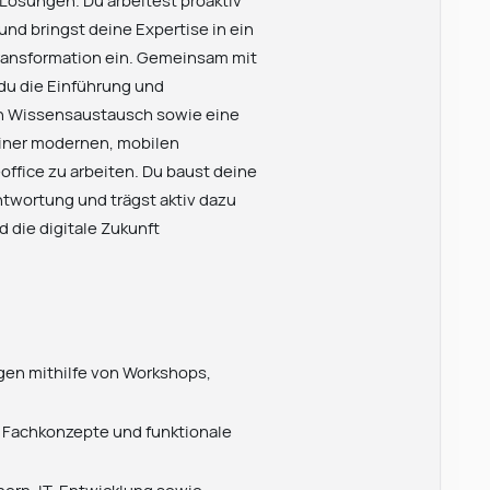
ösungen. Du arbeitest proaktiv
nd bringst deine Expertise in ein
 Transformation ein. Gemeinsam mit
du die Einführung und
en Wissensaustausch sowie eine
einer modernen, mobilen
office zu arbeiten. Du baust deine
twortung und trägst aktiv dazu
 die digitale Zukunft
gen mithilfe von Workshops,
, Fachkonzepte und funktionale
ern, IT, Entwicklung sowie