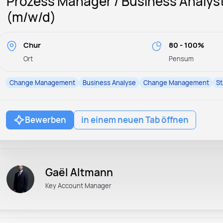
Prozess Manager / Business Analy
(m/w/d)
Chur
80 - 100%
Ort
Pensum
Change Management
Business Analyse
Change Management
S
Bewerben
in einem neuen Tab öffnen
Gaël Altmann
Key Account Manager