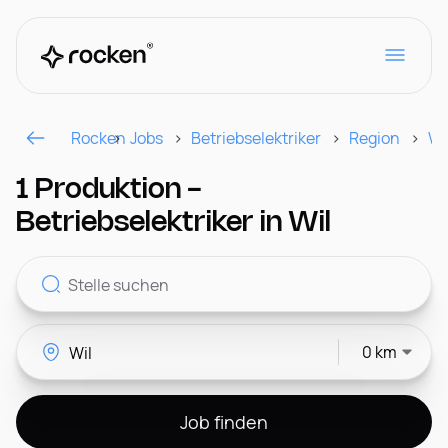
Rocken
Jobs
Betriebselektriker
Region
Wi
Für Arbeitgeber
1 Produktion -
Betriebselektriker in Wil
Kontakt
0 km
CH
Job finden