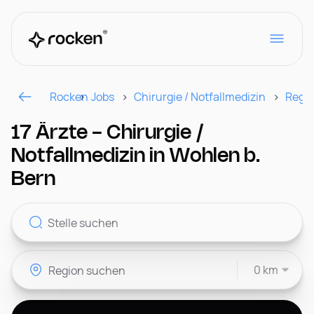
Rocken
Jobs
Chirurgie / Notfallmedizin
Regi
Für Arbeitgeber
17 Ärzte - Chirurgie /
Notfallmedizin in Wohlen b.
Kontakt
Bern
CH
0 km