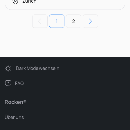
Zürich
1
2
Dark Mode
wechseln
FAQ
Rocken®
Über uns