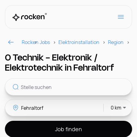
Rocken
Jobs
Elektroinstallation
Region
Fe
Für Arbeitgeber
0 Technik - Elektronik /
Elektrotechnik in Fehraltorf
Kontakt
0 km
CH
Job finden