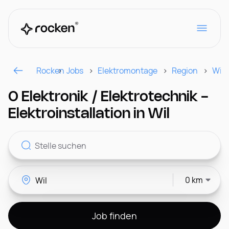
Rocken
Jobs
Elektromontage
Region
Wil
Für Arbeitgeber
0 Elektronik / Elektrotechnik -
Elektroinstallation in Wil
Kontakt
0 km
CH
Job finden