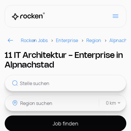
Rocken
Jobs
Enterprise
Region
Alpnachs
Für Arbeitgeber
11 IT Architektur - Enterprise in
Alpnachstad
Kontakt
0 km
CH
Job finden