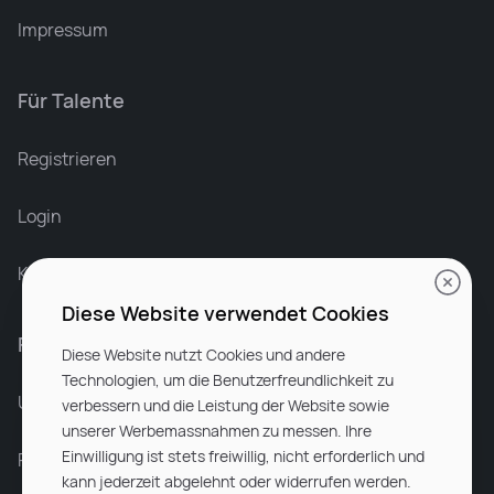
Impressum
Für Talente
Leonard Ramin
Recruiter at Rocken
Registrieren
Login
Karriere bei Rocken
Diese Website verwendet Cookies
Für Unternehmen
Diese Website nutzt Cookies und andere
Technologien, um die Benutzerfreundlichkeit zu
Unsere Dienstleistungen
verbessern und die Leistung der Website sowie
unserer Werbemassnahmen zu messen. Ihre
Einwilligung ist stets freiwillig, nicht erforderlich und
Partnerunternehmen
kann jederzeit abgelehnt oder widerrufen werden.