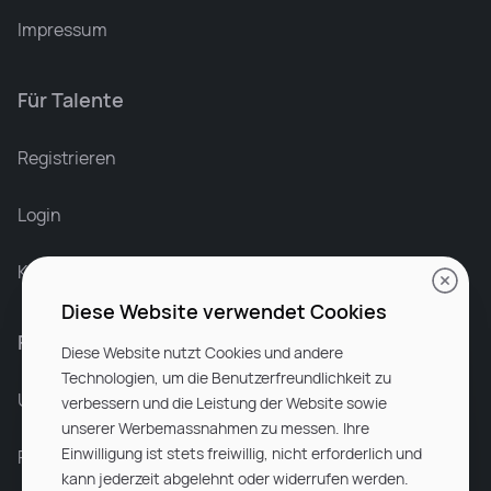
Impressum
Für Talente
Leonard Ramin
Recruiter at Rocken
Registrieren
Login
Karriere bei Rocken
Diese Website verwendet Cookies
Für Unternehmen
Diese Website nutzt Cookies und andere
Technologien, um die Benutzerfreundlichkeit zu
Unsere Dienstleistungen
verbessern und die Leistung der Website sowie
unserer Werbemassnahmen zu messen. Ihre
Einwilligung ist stets freiwillig, nicht erforderlich und
Partnerunternehmen
kann jederzeit abgelehnt oder widerrufen werden.