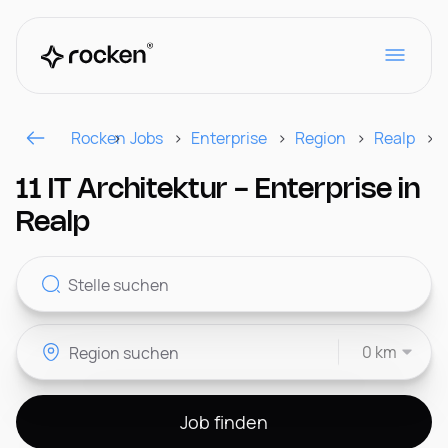
Rocken
Jobs
Enterprise
Region
Realp
Für Arbeitgeber
11 IT Architektur - Enterprise in
Realp
Kontakt
0 km
CH
Job finden