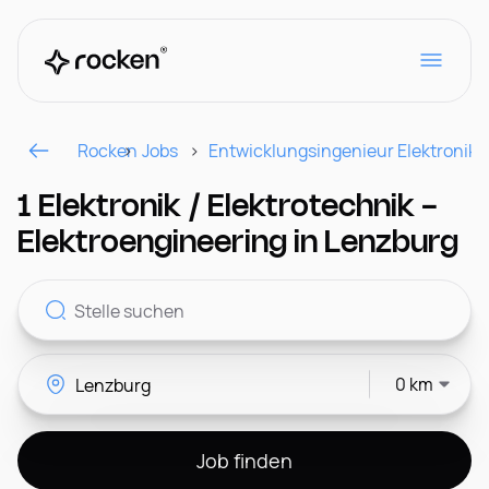
Rocken
Jobs
Entwicklungsingenieur Elektronik/
Für Arbeitgeber
1 Elektronik / Elektrotechnik -
Elektroengineering in Lenzburg
Kontakt
0 km
CH
Job finden