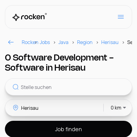
Rocken
Jobs
Java
Region
Herisau
Seit
Für Arbeitgeber
0 Software Development -
Software in Herisau
Kontakt
0 km
CH
Job finden