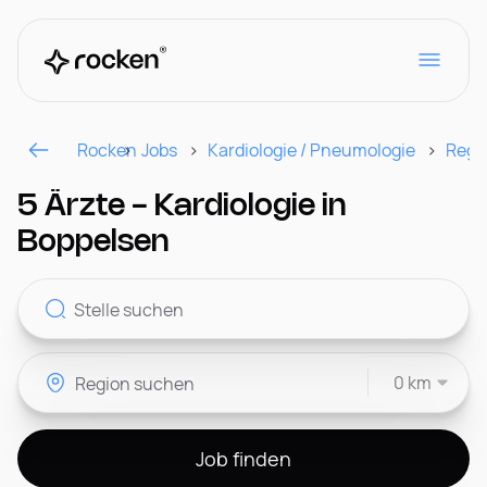
Rocken
Jobs
Kardiologie / Pneumologie
Regi
Für Arbeitgeber
5 Ärzte - Kardiologie in
Boppelsen
Kontakt
0 km
CH
Job finden