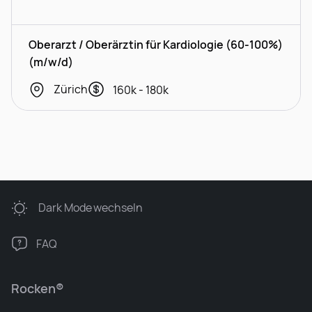
Oberarzt / Oberärztin für Kardiologie (60-100%)
(m/w/d)
Zürich
160k - 180k
Dark Mode
wechseln
FAQ
Rocken®