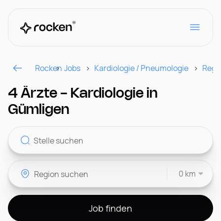
Rocken
Jobs
Kardiologie / Pneumologie
Regi
Für Arbeitgeber
4 Ärzte - Kardiologie in
Gümligen
Kontakt
0 km
CH
Job finden