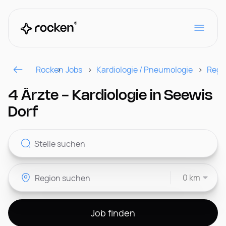
Rocken
Jobs
Kardiologie / Pneumologie
Regi
Für Arbeitgeber
4 Ärzte - Kardiologie in Seewis
Dorf
Kontakt
0 km
CH
Job finden