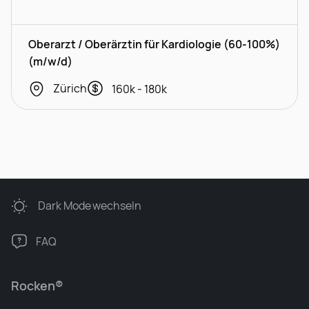
Oberarzt / Oberärztin für Kardiologie (60-100%)
(m/w/d)
Zürich
160k - 180k
Dark Mode
wechseln
FAQ
Rocken®