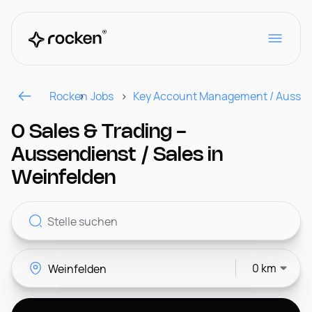
Rocken
Jobs
Key Account Management / Aussen
Für Arbeitgeber
0 Sales & Trading -
Aussendienst / Sales in
Kontakt
Weinfelden
CH
0 km