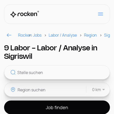
Rocken
Jobs
Labor / Analyse
Region
Sigri
Für Arbeitgeber
9 Labor - Labor / Analyse in
Sigriswil
Kontakt
0 km
CH
Job finden