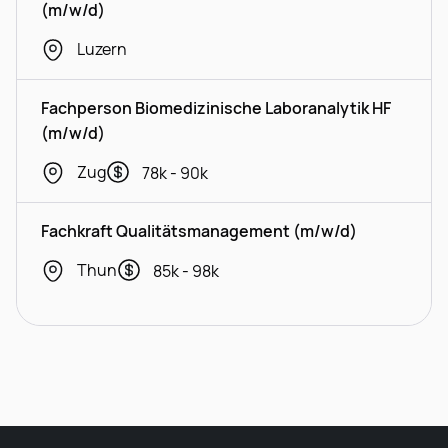
(m/w/d)
Luzern
Fachperson Biomedizinische Laboranalytik HF
(m/w/d)
Zug
78k - 90k
Fachkraft Qualitätsmanagement (m/w/d)
Thun
85k - 98k