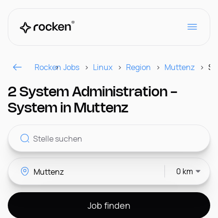
Rocken
Jobs
Linux
Region
Muttenz
Se
Für Arbeitgeber
2 System Administration -
System in Muttenz
Kontakt
0 km
CH
Job finden