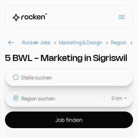
Rocken
Jobs
Marketing & Design
Region
S
Für Arbeitgeber
5 BWL - Marketing in Sigriswil
Kontakt
0 km
CH
Job finden