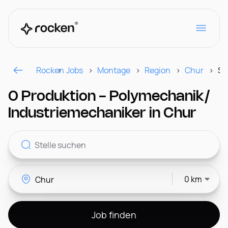
Rocken
Jobs
Montage
Region
Chur
Se
Für Arbeitgeber
0 Produktion - Polymechanik/
Industriemechaniker in Chur
Kontakt
0 km
CH
Job finden