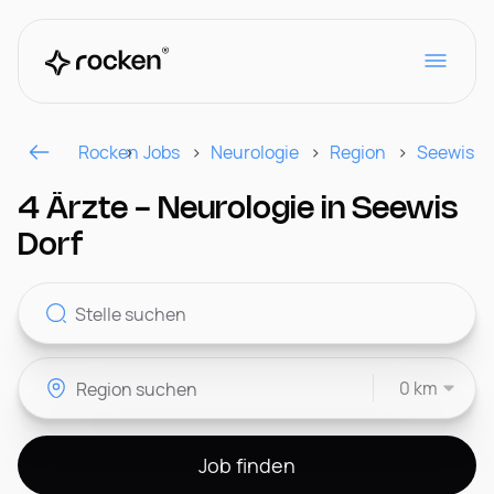
Rocken
Jobs
Neurologie
Region
Seewis D
Für Arbeitgeber
4 Ärzte - Neurologie in Seewis
Dorf
Kontakt
0 km
CH
Job finden