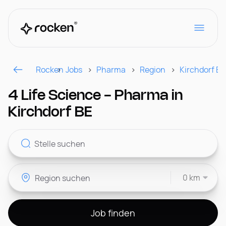
Rocken
Jobs
Pharma
Region
Kirchdorf BE
Für Arbeitgeber
4 Life Science - Pharma in
Kirchdorf BE
Kontakt
0 km
CH
Job finden