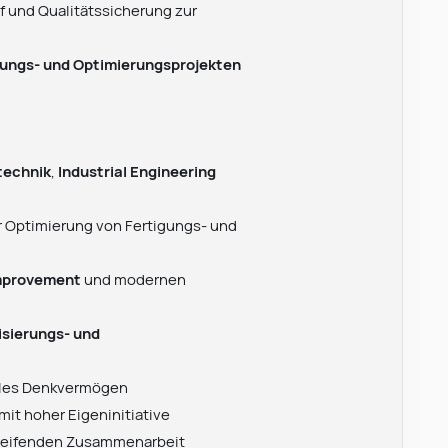
uf und Qualitätssicherung zur
erungs- und Optimierungsprojekten
technik
,
Industrial Engineering
r Optimierung von Fertigungs- und
mprovement
und modernen
sierungs- und
lles Denkvermögen
mit hoher Eigeninitiative
greifenden Zusammenarbeit