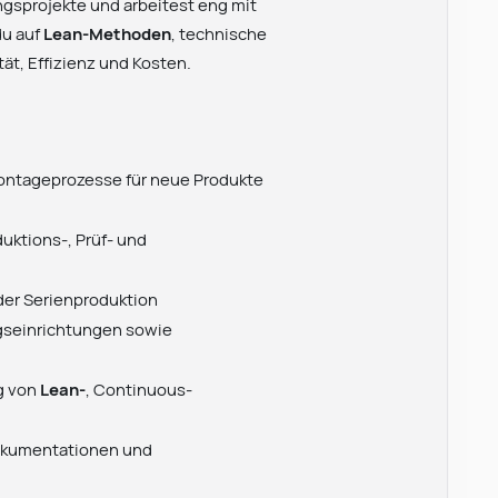
ngsprojekte und arbeitest eng mit
du auf
Lean-Methoden
, technische
ät, Effizienz und Kosten.
Montageprozesse für neue Produkte
uktions-, Prüf- und
 der Serienproduktion
ngseinrichtungen sowie
g von
Lean-
, Continuous-
okumentationen und