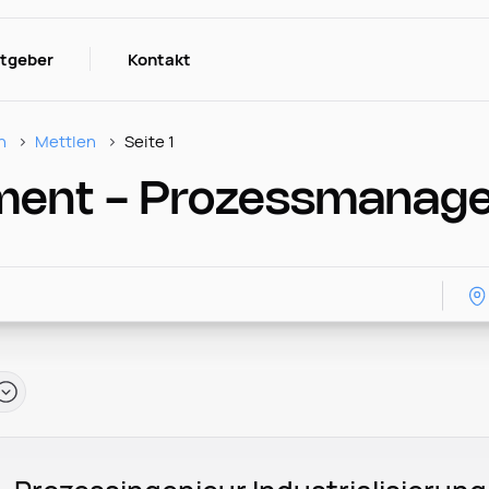
itgeber
Kontakt
n
Mettlen
Seite 1
ment - Prozessmanage