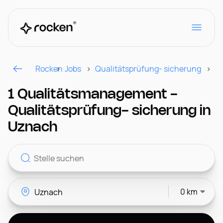
Rocken
Jobs
Qualitätsprüfung- sicherung
R
Für Arbeitgeber
1 Qualitätsmanagement -
Qualitätsprüfung- sicherung in
Kontakt
Uznach
CH
0 km