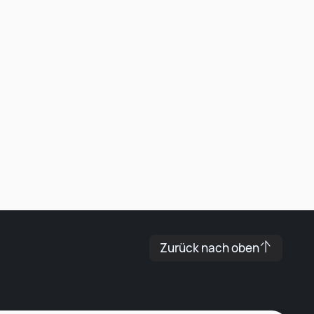
Leonard Ramin
Recruiter at Rocken
Zurück nach oben