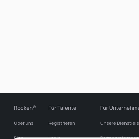
Rocken®
Für Talente
Für Unternehm
Über uns
Registrieren
Unsere Dienstlei
Blog
Login
Partnerunterneh