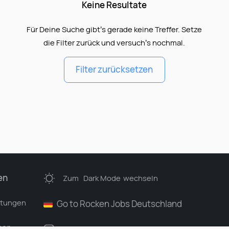
Keine Resultate
Für Deine Suche gibt’s gerade keine Treffer. Setze
die Filter zurück und versuch’s nochmal.
Filter zurücksetzen
en
Zum
Dark Mode
wechseln
stungen
Go to Rocken Jobs Deutschland
men