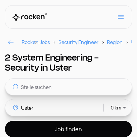
Rocken
Jobs
Security Engineer
Region
Us
Für Arbeitgeber
2 System Engineering -
Security in Uster
Kontakt
0 km
CH
Job finden