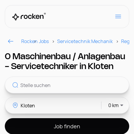
Rocken
Jobs
Servicetechnik Mechanik
Regio
Für Arbeitgeber
0 Maschinenbau / Anlagenbau
- Servicetechniker in Kloten
Kontakt
0 km
CH
Job finden