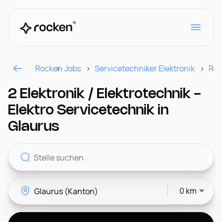
Rocken
Jobs
Servicetechniker Elektronik
Reg
Für Arbeitgeber
2 Elektronik / Elektrotechnik -
Elektro Servicetechnik in
Kontakt
Glaurus
CH
0 km