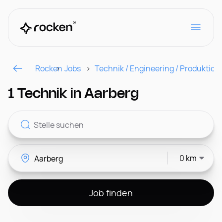
Rocken
Jobs
Technik / Engineering / Produktion
Für Arbeitgeber
1 Technik in Aarberg
Kontakt
0 km
CH
Job finden