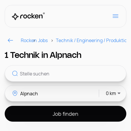
Rocken
Jobs
Technik / Engineering / Produktion
Für Arbeitgeber
1 Technik in Alpnach
Kontakt
0 km
CH
Job finden