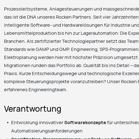
Prozessleitsysteme, Anlagesteuerungen und massgeschneide
das ist die DNA unseres Rocken Partners. Seit vier Jahrzehnt
intelligente Software- und Hardwarelösungen für Industrie und 
Lebensmittelproduktion bis hin zur Lagerautomation: Die Expe
Branchen. Als zertifizierter Technologiepartner setzt das Te
Standards wie GAMP und GMP. Engineering, SPS-Programmieru
Elektroplanung werden hier mit höchster Präzision umgesetz
Migrationen runden das Portfolio ab. Qualität bis ins Detail – d
Praxis. Kurze Entscheidungswege und technologische Exzellenz
komplexe Steuerungsprojekte voranzutreiben? Unser Rocken Pa
erfahrenes Engineeringteam.
Verantwortung
Entwicklung innovativer
Softwarekonzepte
für unterschie
Automatisierungsanforderungen
Spezifikation
,
Programmierung
und
Test
von
Software-
u