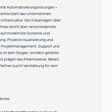
rte Automatisierungslösungen –
en entwickelt das Unternehmen
Infrastruktur. Von Kläranlagen über
rtise reicht über verschiedenste
am auf modernste Systeme und
ng, Prozessvisualisierung und
t. Projektmanagement, Support und
as ist kein Slogan, sondern gelebte
 prägen die Arbeitsweise. Bereit,
rtner sucht Verstärkung für sein
dliche
nd
Hardwarelösungen
im Bereich