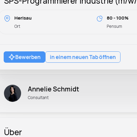
SPS-Programmierer Industrie (m/w/
Herisau
80 - 100%
Ort
Pensum
Bewerben
in einem neuen Tab öffnen
Annelie Schmidt
Consultant
Über