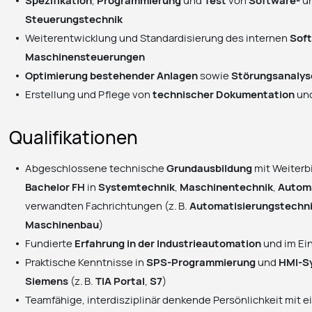
Steuerungstechnik
Weiterentwicklung und Standardisierung des internen
Sof
Maschinensteuerungen
Optimierung bestehender Anlagen
sowie
Störungsanalys
Erstellung und Pflege von
technischer Dokumentation
un
Qualifikationen
Abgeschlossene technische
Grundausbildung
mit Weiter
Bachelor FH
in
Systemtechnik
,
Maschinentechnik
,
Autom
verwandten Fachrichtungen (z. B.
Automatisierungstechn
Maschinenbau
)
Fundierte
Erfahrung in der Industrieautomation
und im Ei
Praktische Kenntnisse in
SPS-Programmierung
und
HMI-S
Siemens
(z. B.
TIA Portal
,
S7
)
Teamfähige, interdisziplinär denkende Persönlichkeit mit e