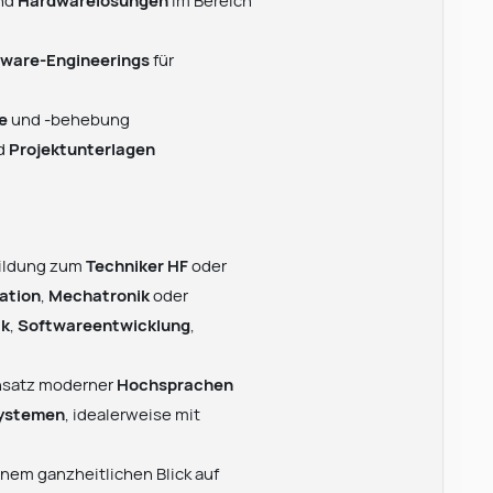
tware-Engineerings
für
e
und -behebung
d
Projektunterlagen
bildung zum
Techniker HF
oder
ation
,
Mechatronik
oder
ik
,
Softwareentwicklung
,
nsatz moderner
Hochsprachen
ystemen
, idealerweise mit
inem ganzheitlichen Blick auf