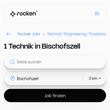
Rocken
Jobs
Technik / Engineering / Produktion
Für Arbeitgeber
1 Technik in Bischofszell
Kontakt
0 km
CH
Job finden