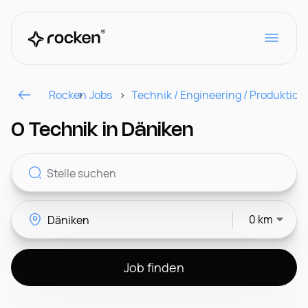
Rocken
Jobs
Technik / Engineering / Produktion
Für Arbeitgeber
0 Technik in Däniken
Kontakt
0 km
CH
Job finden