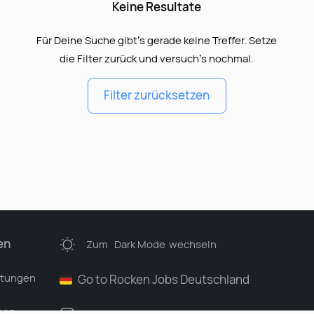
Keine Resultate
Für Deine Suche gibt’s gerade keine Treffer. Setze
die Filter zurück und versuch’s nochmal.
Filter zurücksetzen
en
Zum
Dark Mode
wechseln
stungen
Go to Rocken Jobs Deutschland
men