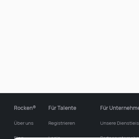
Rocken®
Für Talente
Für Unternehm
Über uns
Registrieren
Unsere Dienstlei
Blog
Login
Partnerunterneh