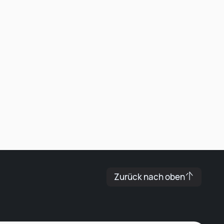
Leonard Ramin
Recruiter at Rocken
Zurück nach oben