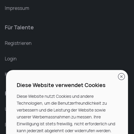
Impressum
Für Talente
Leonard Ramin
Recruiter at Rocken
Registrieren
Login
Karriere bei Rocken
Diese Website verwendet Cookies
Für Unternehmen
Diese Website nutzt Cookies und andere
Technologien, um die Benutzerfreundlichkeit zu
Unsere Dienstleistungen
verbessern und die Leistung der Website sowie
unserer Werbemassnahmen zu messen. Ihre
Einwilligung ist stets freiwillig, nicht erforderlich und
Partnerunternehmen
kann jederzeit abgelehnt oder widerrufen werden.