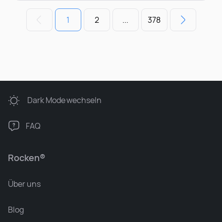
1
2
...
378
Dark Mode
wechseln
FAQ
Rocken®
Über uns
Blog