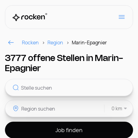
Rocken
Region
Marin-Epagnier
Für Arbeitgeber
3777 offene Stellen in Marin-
Epagnier
Kontakt
0 km
CH
Job finden