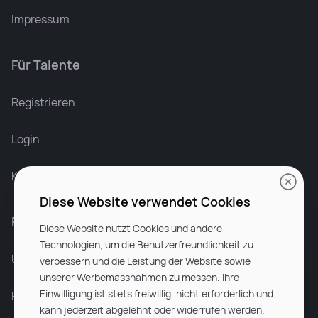
Impressum
Für Talente
Leonard Ramin
Recruiter at Rocken
Registrieren
Login
Karriere bei Rocken
Diese Website verwendet Cookies
Für Unternehmen
Diese Website nutzt Cookies und andere
Technologien, um die Benutzerfreundlichkeit zu
Unsere Dienstleistungen
verbessern und die Leistung der Website sowie
unserer Werbemassnahmen zu messen. Ihre
Einwilligung ist stets freiwillig, nicht erforderlich und
Partnerunternehmen
kann jederzeit abgelehnt oder widerrufen werden.