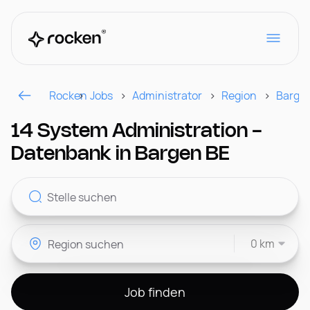
Rocken
Jobs
Administrator
Region
Barge
Für Arbeitgeber
14 System Administration -
Datenbank in Bargen BE
Kontakt
0 km
CH
Job finden