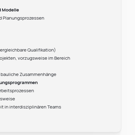
d Modelle
nd Planungsprozessen
ergleichbare Qualifikation)
ojekten, vorzugsweise im Bereich
und bauliche Zusammenhänge
anungsprogrammen
rbeitsprozessen
itsweise
Leonard Ramin
Recruiter at Rocken
 in interdisziplinären Teams