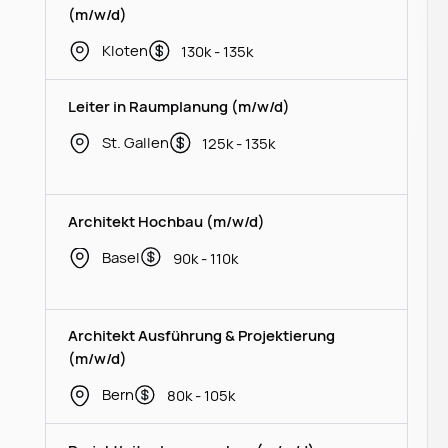
(m/w/d)
Kloten
130k - 135k
Leiter in Raumplanung (m/w/d)
St. Gallen
125k - 135k
Architekt Hochbau (m/w/d)
Basel
90k - 110k
Architekt Ausführung & Projektierung
(m/w/d)
Bern
80k - 105k