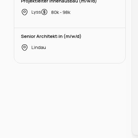
Projektleiter Innenausbau (m/w/d)
Lyss
80k - 98k
Senior Architekt:in (m/w/d)
Lindau