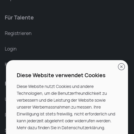
Für Talente
Leonard Ramin
Recruiter at Rocken
Registrieren
Login
Karriere bei Rocken
Diese Website verwendet Cookies
Für Unternehmen
Diese Website nutzt Cookies und andere
Technologien, um die Benutzerfreundlichkeit zu
Unsere Dienstleistungen
verbessern und die Leistung der Website sowie
unserer Werbemassnahmen zu messen. Ihre
Einwilligung ist stets freiwillig, nicht erforderlich und
Partnerunternehmen
kann jederzeit abgelehnt oder widerrufen werden.
Mehr dazu finden Sie in Datenschutzerklärung.
Sitemap