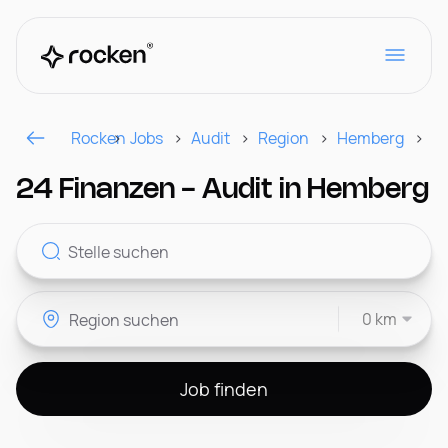
Rocken
Jobs
Audit
Region
Hemberg
Se
Für Arbeitgeber
24 Finanzen - Audit in Hemberg
Kontakt
0 km
CH
Job finden