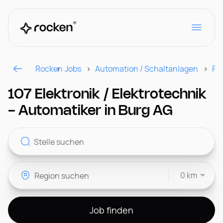
Rocken
Jobs
Automation / Schaltanlagen
Re
Für Arbeitgeber
107 Elektronik / Elektrotechnik
- Automatiker in Burg AG
Kontakt
0 km
CH
Job finden