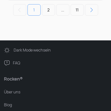
1
2
...
11
Dark Mode
wechseln
FAQ
Rocken®
Über uns
Blog