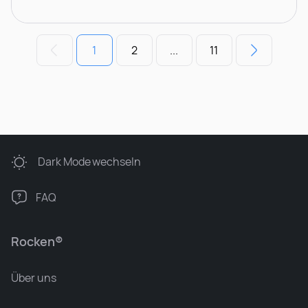
1
2
...
11
Dark Mode
wechseln
FAQ
Rocken®
Über uns