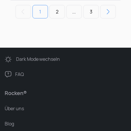
1
2
...
3
Dark Mode
wechseln
FAQ
Rocken®
Über uns
Blog