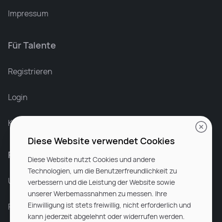
Impressum
Für Talente
Leonard Ramin
Recruiter at Rocken
Registrieren
Login
Karriere bei Rocken
Diese Website verwendet Cookies
Für Unternehmen
Diese Website nutzt Cookies und andere
Technologien, um die Benutzerfreundlichkeit zu
Unsere Dienstleistungen
verbessern und die Leistung der Website sowie
unserer Werbemassnahmen zu messen. Ihre
Einwilligung ist stets freiwillig, nicht erforderlich und
Partnerunternehmen
kann jederzeit abgelehnt oder widerrufen werden.