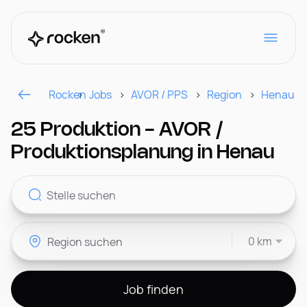
Rocken
Jobs
AVOR / PPS
Region
Henau
Für Arbeitgeber
25 Produktion - AVOR /
Produktionsplanung in Henau
Kontakt
0 km
CH
Job finden