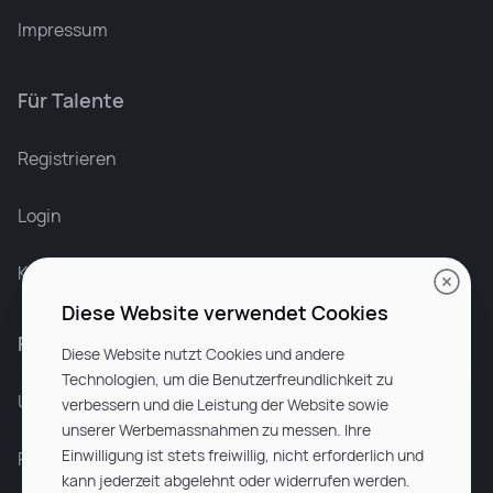
Impressum
Für Talente
Leonard Ramin
Recruiter at Rocken
Registrieren
Login
Karriere bei Rocken
Diese Website verwendet Cookies
Für Unternehmen
Diese Website nutzt Cookies und andere
Technologien, um die Benutzerfreundlichkeit zu
Unsere Dienstleistungen
verbessern und die Leistung der Website sowie
unserer Werbemassnahmen zu messen. Ihre
Einwilligung ist stets freiwillig, nicht erforderlich und
Partnerunternehmen
kann jederzeit abgelehnt oder widerrufen werden.