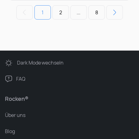
1
2
...
8
Dark Mode
wechseln
FAQ
Rocken®
Über uns
Blog