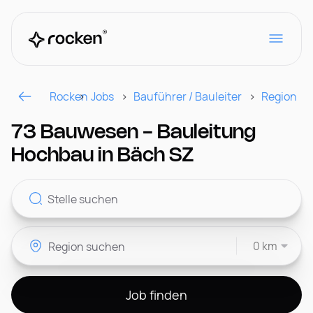
Rocken
Jobs
Bauführer / Bauleiter
Region
Für Arbeitgeber
73 Bauwesen - Bauleitung
Hochbau in Bäch SZ
Kontakt
0 km
CH
Job finden