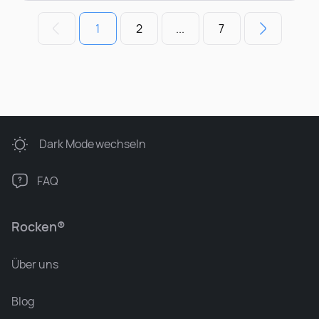
1
2
...
7
Dark Mode
wechseln
FAQ
Rocken®
Über uns
Blog