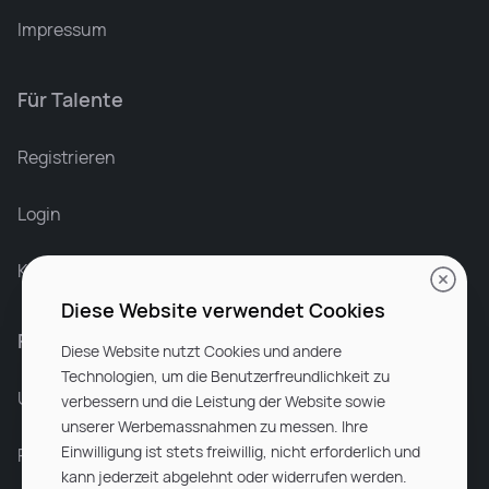
Impressum
Für Talente
Leonard Ramin
Recruiter at Rocken
Registrieren
Login
Karriere bei Rocken
Diese Website verwendet Cookies
Für Unternehmen
Diese Website nutzt Cookies und andere
Technologien, um die Benutzerfreundlichkeit zu
Unsere Dienstleistungen
verbessern und die Leistung der Website sowie
unserer Werbemassnahmen zu messen. Ihre
Einwilligung ist stets freiwillig, nicht erforderlich und
Partnerunternehmen
kann jederzeit abgelehnt oder widerrufen werden.