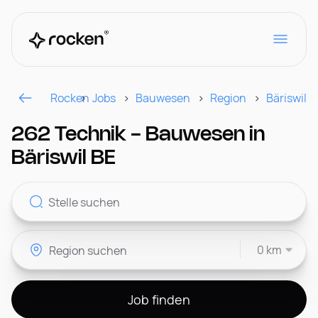
Rocken
Jobs
Bauwesen
Region
Bäriswil B
Für Arbeitgeber
262 Technik - Bauwesen in
Bäriswil BE
Kontakt
0 km
CH
Job finden