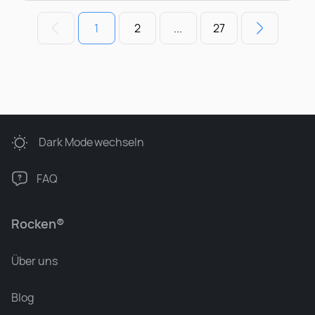
1
2
...
27
Dark Mode
wechseln
FAQ
Rocken®
Über uns
Blog