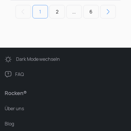
1
2
...
6
Dark Mode
wechseln
FAQ
Rocken®
Über uns
Blog