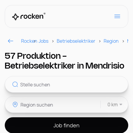
Rocken
Jobs
Betriebselektriker
Region
Me
Für Arbeitgeber
57 Produktion -
Betriebselektriker in Mendrisio
Kontakt
0 km
CH
Job finden