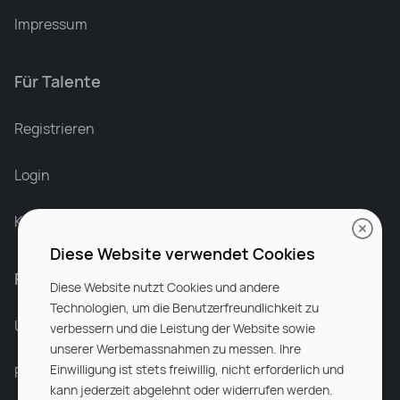
Impressum
Für Talente
Leonard Ramin
Recruiter at Rocken
Registrieren
Login
Karriere bei Rocken
Diese Website verwendet Cookies
Für Unternehmen
Diese Website nutzt Cookies und andere
Technologien, um die Benutzerfreundlichkeit zu
Unsere Dienstleistungen
verbessern und die Leistung der Website sowie
unserer Werbemassnahmen zu messen. Ihre
Einwilligung ist stets freiwillig, nicht erforderlich und
Partnerunternehmen
kann jederzeit abgelehnt oder widerrufen werden.