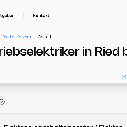
itgeber
Kontakt
Ried b. Kerzers
Seite 1
iebselektriker in Ried 