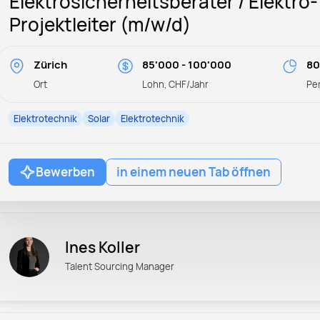
Elektrosicherheitsberater / Elektro-
Projektleiter (m/w/d)
Zürich
85'000 - 100'000
80
Ort
Lohn, CHF/Jahr
Pe
Elektrotechnik
Solar
Elektrotechnik
Bewerben
in einem neuen Tab öffnen
Ines Koller
Talent Sourcing Manager