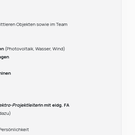
ittleren Objekten sowie im Team
en
(Photovoltaik, Wasser, Wind)
ngen
minen
lektro-Projektleiter
in mit eidg. FA
 dazu)
Persönlichkeit