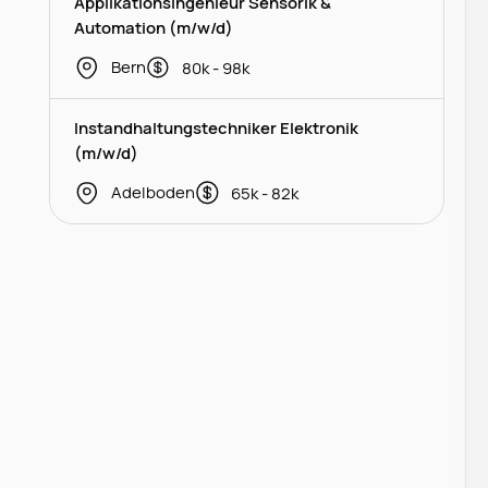
Applikationsingenieur Sensorik &
Automation (m/w/d)
Bern
80k - 98k
Instandhaltungstechniker Elektronik
(m/w/d)
Adelboden
65k - 82k