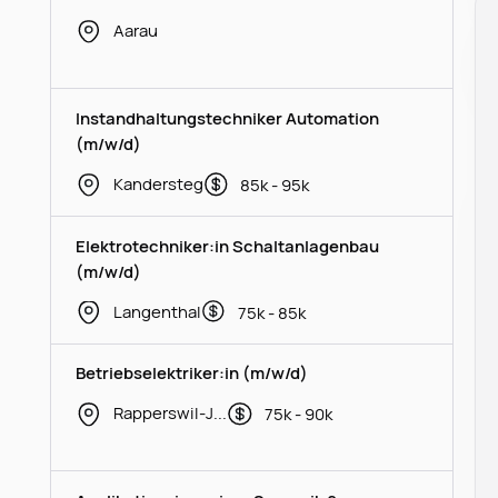
Aarau
Instandhaltungstechniker Automation
(m/w/d)
Kandersteg
85k - 95k
Elektrotechniker:in Schaltanlagenbau
(m/w/d)
Langenthal
75k - 85k
Betriebselektriker:in (m/w/d)
Rapperswil-Jona
75k - 90k