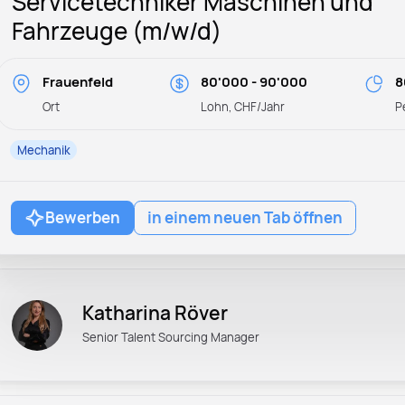
Servicetechniker Maschinen und
Fahrzeuge (m/w/d)
Frauenfeld
80'000 - 90'000
8
Ort
Lohn, CHF/Jahr
P
Mechanik
Bewerben
in einem neuen Tab öffnen
Katharina Röver
Senior Talent Sourcing Manager