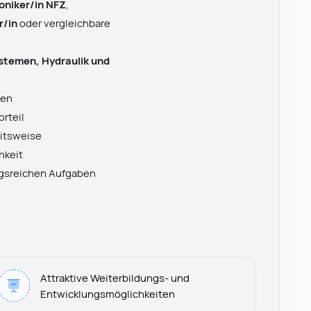
niker/in NFZ
,
r/in
oder vergleichbare
ystemen, Hydraulik und
nen
orteil
itsweise
hkeit
ngsreichen Aufgaben
Attraktive Weiterbildungs- und
Entwicklungsmöglichkeiten