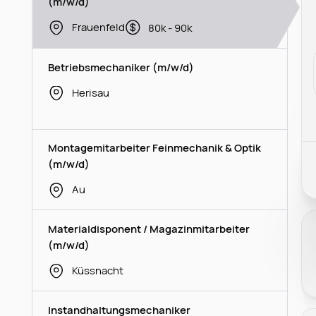
(m/w/d)
Frauenfeld
80k - 90k
Betriebsmechaniker (m/w/d)
Herisau
Montagemitarbeiter Feinmechanik & Optik
(m/w/d)
Au
Materialdisponent / Magazinmitarbeiter
(m/w/d)
Küssnacht
Instandhaltungsmechaniker