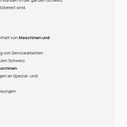
ren Kunden in der ganzen Schweiz
tzbereit sind.
erhalt von
Maschinen und
g von Servicearbeiten
anzen Schweiz
aschinen
en an Spezial- und
lösungen