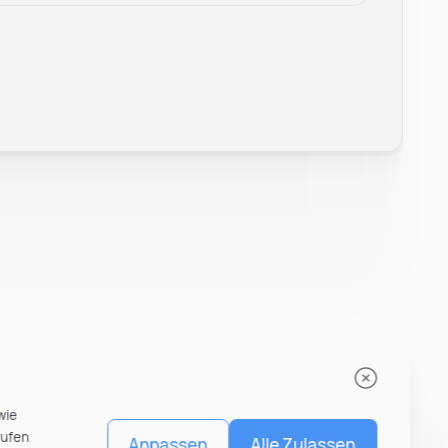
Leonard Ramin
Recruiter at Rocken
wie
rufen
Anpassen
Alle Zulassen