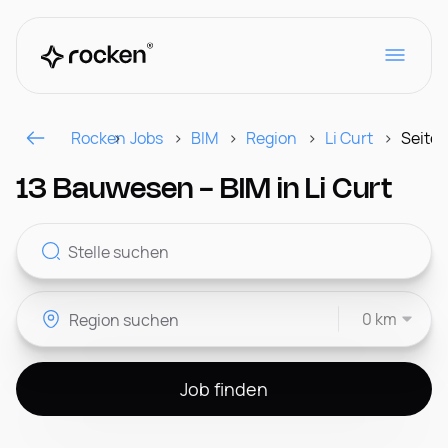
Rocken
Jobs
BIM
Region
Li Curt
Seite 1
Für Arbeitgeber
13 Bauwesen - BIM in Li Curt
Kontakt
0 km
CH
Job finden