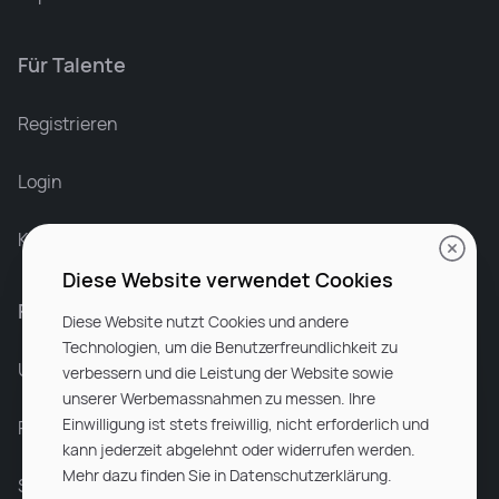
Für Talente
Leonard Ramin
Recruiter at Rocken
Registrieren
Login
Karriere bei Rocken
Diese Website verwendet Cookies
Für Unternehmen
Diese Website nutzt Cookies und andere
Technologien, um die Benutzerfreundlichkeit zu
Unsere Dienstleistungen
verbessern und die Leistung der Website sowie
unserer Werbemassnahmen zu messen. Ihre
Einwilligung ist stets freiwillig, nicht erforderlich und
Partnerunternehmen
kann jederzeit abgelehnt oder widerrufen werden.
Mehr dazu finden Sie in Datenschutzerklärung.
Sitemap