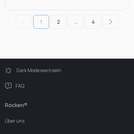
1
2
...
4
Dark Mode
wechseln
FAQ
Rocken®
Über uns