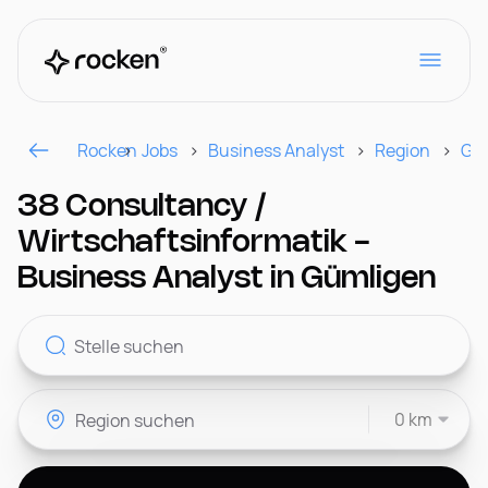
Rocken
Jobs
Business Analyst
Region
Gü
Für Arbeitgeber
38 Consultancy /
Wirtschaftsinformatik -
Kontakt
Business Analyst in Gümligen
CH
0 km